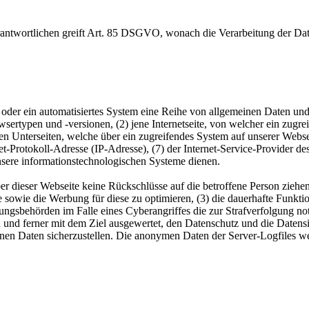
erantwortlichen greift Art. 85 DSGVO, wonach die Verarbeitung der Dat
n oder ein automatisiertes System eine Reihe von allgemeinen Daten und
ertypen und -versionen, (2) jene Internetseite, von welcher ein zugre
n Unterseiten, welche über ein zugreifendes System auf unserer Websei
net-Protokoll-Adresse (IP-Adresse), (7) der Internet-Service-Provider 
nsere informationstechnologischen Systeme dienen.
r dieser Webseite keine Rückschlüsse auf die betroffene Person ziehen
ite sowie die Werbung für diese zu optimieren, (3) die dauerhafte Funkt
gungsbehörden im Falle eines Cyberangriffes die zur Strafverfolgung n
 und ferner mit dem Ziel ausgewertet, den Datenschutz und die Datensic
enen Daten sicherzustellen. Die anonymen Daten der Server-Logfiles w