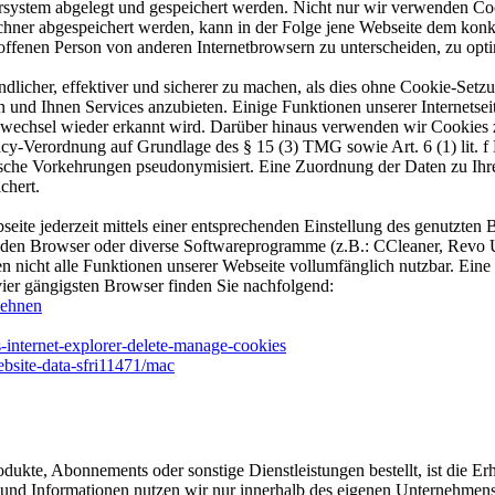
system abgelegt und gespeichert werden. Nicht nur wir verwenden Cooki
chner abgespeichert werden, kann in der Folge jene Webseite dem ko
offenen Person von anderen Internetbrowsern zu unterscheiden, zu opti
licher, effektiver und sicherer zu machen, als dies ohne Cookie-Set
und Ihnen Services anzubieten. Einige Funktionen unserer Internetse
itenwechsel wieder erkannt wird. Darüber hinaus verwenden wir Cookies
ivacy-Verordnung auf Grundlage des § 15 (3) TMG sowie Art. 6 (1) lit
che Vorkehrungen pseudonymisiert. Eine Zuordnung der Daten zu Ihrer
chert.
eite jederzeit mittels einer entsprechenden Einstellung des genutzten
r den Browser oder diverse Softwareprogramme (z.B.: CCleaner, Revo Un
n nicht alle Funktionen unserer Webseite vollumfänglich nutzbar. Ei
er gängigsten Browser finden Sie nachfolgend:
lehnen
internet-explorer-delete-manage-cookies
bsite-data-sfri11471/mac
dukte, Abonnements oder sonstige Dienstleistungen bestellt, ist die 
nd Informationen nutzen wir nur innerhalb des eigenen Unternehmens u