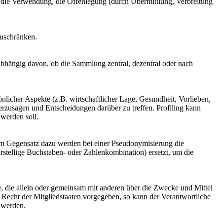
, die Verwendung, die Offenlegung (durch Übermittlung, Verbreitung
zuschränken.
abhängig davon, ob die Sammlung zentral, dezentral oder nach
nlicher Aspekte (z.B. wirtschaftlicher Lage, Gesundheit, Vorlieben,
herzusagen und Entscheidungen darüber zu treffen. Profiling kann
werden soll.
Im Gegensatz dazu werden bei einer Pseudonymisierung die
stellige Buchstaben- oder Zahlenkombination) ersetzt, um die
lle, die allein oder gemeinsam mit anderen über die Zwecke und Mittel
Recht der Mitgliedstaaten vorgegeben, so kann der Verantwortliche
 werden.