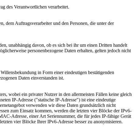
rag des Verantwortlichen verarbeitet.
hen, dem Auftragsverarbeiter und den Personen, die unter der
den, unabhängig davon, ob es sich bei ihr um einen Dritten handelt
glicherweise personenbezogene Daten erhalten, gelten jedoch nicht
ne Willensbekundung in Form einer eindeutigen bestätigenden
bezogenen Daten einverstanden ist.
s, wobei ein privater Nutzer in den allermeisten Fällen keine gleich
en IP-Adresse ("statische IP-Adresse") ist eine eindeutige
ernetangebot verwenden wir diese Daten grundsätzlich nicht
ressen zum Einsatz kommen, werden die letzten vier Blöcke der IPv6-
g. MAC-Adresse, einer Art Seriennummer, die für jedes IP-fähige Gerät
letzten vier Blöcke Ihrer IPv6-Adresse besser zu anonymisieren.