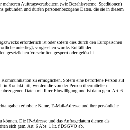
er mehreren Auftragsverarbeitern (wie Bezahlsysteme, Speditionen)
uns gebunden und dürfen personenbezogene Daten, die sie in diesem
gszwecks erforderlich ist oder sofern dies durch den Europäischen
tliche unterliegt, vorgesehen wurde. Entfällt der
n gesetzlichen Vorschriften gesperrt oder gelöscht.
are Kommunikation zu ermöglichen. Sofern eine betroffene Person auf
 in Kontakt tritt, werden die von der Person übermittelten
enbezogenen Daten mit Ihrer Einwilligung und ist dann gem. Art. 6
flichtangaben erhoben: Name, E-Mail-Adresse und ihre persönliche
u können. Die IP-Adresse und das Anfragedatum dienen als
ten sich gem. Art. 6 Abs. 1 lit. f DSGVO ab.