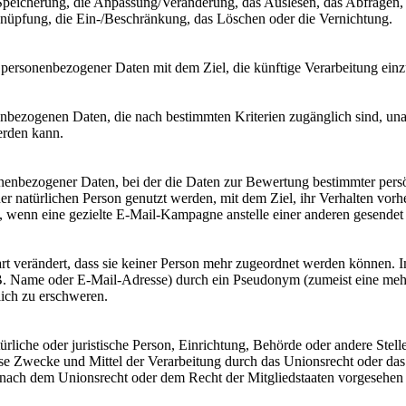
e Speicherung, die Anpassung/Veränderung, das Auslesen, das Abfragen
rknüpfung, die Ein-/Beschränkung, das Löschen oder die Vernichtung.
 personenbezogener Daten mit dem Ziel, die künftige Verarbeitung ein
nbezogenen Daten, die nach bestimmten Kriterien zugänglich sind, un
erden kann.
sonenbezogener Daten, bei der die Daten zur Bewertung bestimmter persö
er natürlichen Person genutzt werden, mit dem Ziel, ihr Verhalten vor
enn eine gezielte E-Mail-Kampagne anstelle einer anderen gesendet 
t verändert, dass sie keiner Person mehr zugeordnet werden können. 
.B. Name oder E-Mail-Adresse) durch ein Pseudonym (zumeist eine mehr
lich zu erschweren.
atürliche oder juristische Person, Einrichtung, Behörde oder andere Ste
se Zwecke und Mittel der Verarbeitung durch das Unionsrecht oder das 
nach dem Unionsrecht oder dem Recht der Mitgliedstaaten vorgesehen