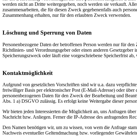
werden nicht an Dritte weitergegeben, noch werden sie verkauft. All
zusammenarbeiten, die für diesen Zweck gegebenenfalls auch persone
Zusammenhang erhalten, nur für den erlaubten Zweck verwenden.
Löschung und Sperrung von Daten
Personenbezogene Daten der betroffenen Person werden nur für den Ze
Richtlinien- und Verordnungsgeber oder einen anderen Gesetzgeber in 
Speicherungszweck oder läuft eine vorgeschriebene Speicherfrist ab,
Kontaktmöglichkeit
Aufgrund von gesetzlichen Vorschriften sind wir u.a. dazu verpflich
freiwilliger Basis per elektronischer Post (E-Mail-Adresse) oder übe
personenbezogenen Daten für den Zweck der Bearbeitung und Beantwor
Abs. 1 a) DSGVO zulässig. Es erfolgt keine Weitergabe dieser perso
Wir bieten jeden Interessierten die Möglichkeit an, uns Anfragen übe
Nachricht bzw. Anliegen. Ferner die IP-Adresse des anfragenden Rech
Den Namen benötigen wir, um zu wissen, von wem die Anfrage stammt
Nachweis eventueller Geltendmachung bzw. vorliegender Gewährleistu