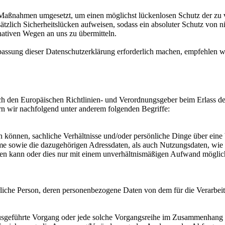
e Maßnahmen umgesetzt, um einen möglichst lückenlosen Schutz der zu 
sätzlich Sicherheitslücken aufweisen, sodass ein absoluter Schutz von
nativen Wegen an uns zu übermitteln.
assung dieser Datenschutzerklärung erforderlich machen, empfehlen wi
 durch den Europäischen Richtlinien- und Verordnungsgeber beim Erl
rn wir nachfolgend unter anderem folgenden Begriffe:
können, sachliche Verhältnisse und/oder persönliche Dinge über eine 
e sowie die dazugehörigen Adressdaten, als auch Nutzungsdaten, wie
rden kann oder dies nur mit einem unverhältnismäßigen Aufwand möglic
natürliche Person, deren personenbezogene Daten von dem für die Verarbe
en ausgeführte Vorgang oder jede solche Vorgangsreihe im Zusammenhang