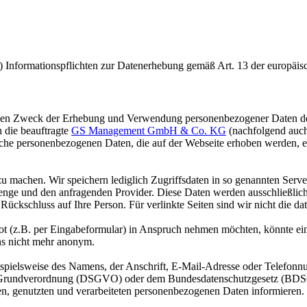
(II) Informationspflichten zur Datenerhebung gemäß Art. 13 der eur
nd den Zweck der Erhebung und Verwendung personenbezogener Daten d
h die beauftragte
GS Management GmbH & Co. KG
(nachfolgend auch
tliche personenbezogenen Daten, die auf der Webseite erhoben werden, 
 machen. Wir speichern lediglich Zugriffsdaten in so genannten Serve
nge und den anfragenden Provider. Diese Daten werden ausschließlich z
ckschluss auf Ihre Person. Für verlinkte Seiten sind wir nicht die date
ebot (z.B. per Eingabeformular) in Anspruch nehmen möchten, könnte e
uns nicht mehr anonym.
spielsweise des Namens, der Anschrift, E-Mail-Adresse oder Telefonnu
-Grundverordnung (DSGVO) oder dem Bundesdatenschutzgesetz (BDSG)
n, genutzten und verarbeiteten personenbezogenen Daten informieren.