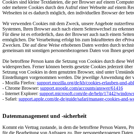
Cookies sind kleine Textdateien, die per Browser auf einem Computer
oder mehrere Cookies durch den Aufruf einer Webseite auf einem Re
Webseiten ist es dadurch möglich, den individuellen Browser der betr
Wir verwenden Cookies mit dem Zweck, unsere Angebote nutzerfreund
Systemen, Ihren Browser auch nach einem Seitenwechsel zu erkennen 
Für diese ist es erforderlich, dass der Browser auch nach einem Se
ermöglichen. Die Verarbeitung erfolgt bis zum Inkrafttreten der ePr
Zwecken. Die auf diese Weise erhobenen Daten werden durch technis
gemeinsam mit sonstigen personenbezogenen Daten von Ihnen gespei
Die betroffene Person kann die Setzung von Cookies durch diese Webs
widersprechen. Ferner können bereits gesetzte Cookies jederzeit übe
Setzung von Cookies in dem genutzten Browser, sind unter Umstände
Einstellungen vorgenommen werden. Die jeweilige Anwendung der vi
- Mozilla Firefox:
support.mozilla.org/de/kb/cookies-erlauben-und-ab
- Chrome Browser:
support.google.com/accounts/answer/61416
- Internet Explorer:
support.microsoft.com/de-de/help/17442/windows-
- Safari:
support.apple.com/de-de/guide/safari/manage-cookies-and-we
Datenmanagement und -sicherheit
Kommt ein Vertrag zustande, in dem die betroffene Person Waren, Pro
für die Bearbeitung von Anfragen zu. Ihre personenbezogenen Daten u