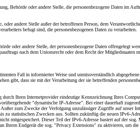
ichtung, Behörde oder andere Stelle, die personenbezogene Daten im Auft
rde, oder andere Stelle außer der betroffenen Person, dem Verantwortlic
erarbeiters befugt sind, die personenbezogenen Daten zu verarbeiten.
Behörde oder andere Stelle, der personenbezogene Daten offengelegt wer
auftrags nach dem Unionsrecht oder dem Recht der Mitgliedstaaten mö
bestimmten Fall in informierter Weise und unmissverständlich abgegebe
ehen gibt, dass sie mit der Verarbeitung der sie betreffenden personen
ng durch Ihren Internetprovider eindeutige Kennzeichnung Ihres Computer
orübergehende "dynamische IP-Adresse". Bei einer dauerhaft zugeordnet
Außer zum Zwecke der Verfolgung unzulässiger Zugriffe auf unser Int
sis zu statistischen Zwecken aus. Sollten zukünftig die neuen IPv6-Ad
 nicht mitgespeichert. Dieser Teil der IPv6-Adresse basiert auf der so
an Ihrem Endgerät die sog. "Privacy Extensions" zu aktivieren, um die 