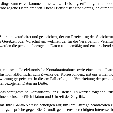
erdings kann es vorkommen, dass wir zur Leistungserfüllung mit ein od
nbezogene Daten erhalten. Diese Dienstleister sind vertraglich durch 
itraum verarbeitet und gespeichert, der zur Erreichung des Speicherun
Gesetzen oder Vorschriften, welchen der für die Verarbeitung Verantwor
 werden die personenbezogenen Daten routinemäßig und entsprechend de
tet, eine schnelle elektronische Kontaktaufnahme sowie eine unmittelb
r das Kontaktformular zum Zwecke der Korrespondenz mit uns willentlich
tung gespeichert. In diesem Fall erfolgt die Verarbeitung der person
nenbezogenen Daten an Dritte.
r das bereitgestellte Kontaktformular zu stellen. Es werden folgende P
ners, einschließlich Datum und Uhrzeit des Zugriffs.
. Ihre E-Mail-Adresse benötigen wir, um Ihre Anfrage beantworten z
ngsansprüche gegen Sie. Grundlage unseres berechtigten Interesses lei